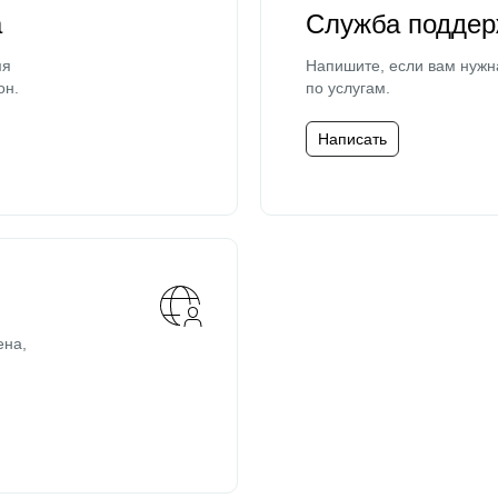
а
Служба поддер
мя
Напишите, если вам нужн
он.
по услугам.
Написать
ена,