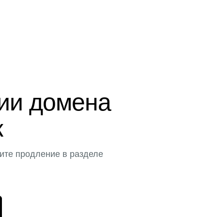
ции домена
к
ите продление в разделе