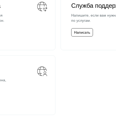
а
Служба поддер
мя
Напишите, если вам нужн
он.
по услугам.
Написать
ена,