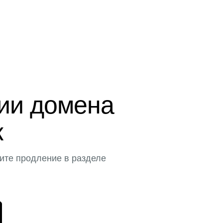
ции домена
к
ите продление в разделе