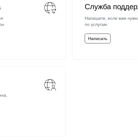
а
Служба поддер
мя
Напишите, если вам нужн
он.
по услугам.
Написать
ена,