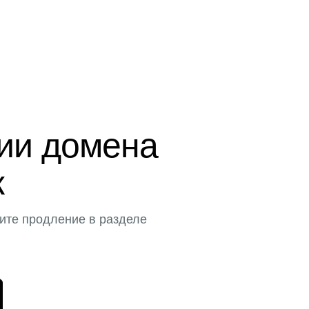
ции домена
к
ите продление в разделе