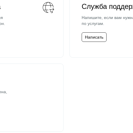
а
Служба поддер
мя
Напишите, если вам нужн
он.
по услугам.
Написать
ена,