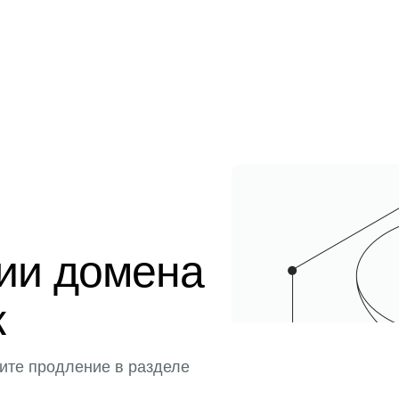
ции домена
к
ите продление в разделе