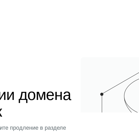
ции домена
к
ите продление в разделе