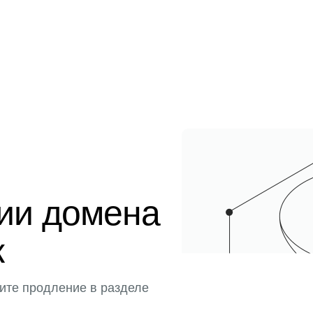
ции домена
к
ите продление в разделе