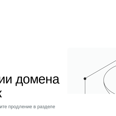
ции домена
к
ите продление в разделе