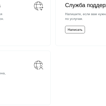
а
Служба поддер
мя
Напишите, если вам нужн
он.
по услугам.
Написать
ена,