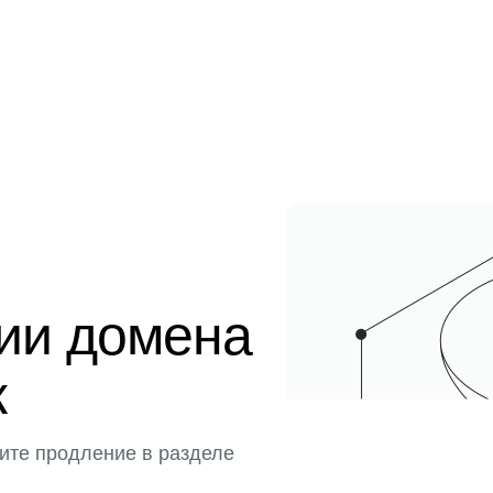
ции домена
к
ите продление в разделе