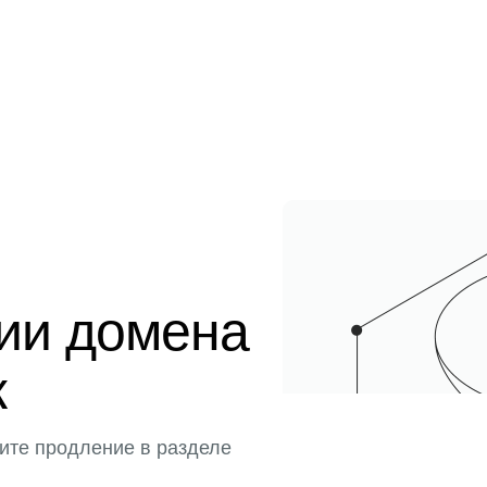
ции домена
к
ите продление в разделе