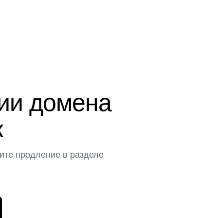
ции домена
к
ите продление в разделе