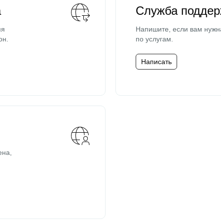
а
Служба поддер
мя
Напишите, если вам нужн
он.
по услугам.
Написать
ена,