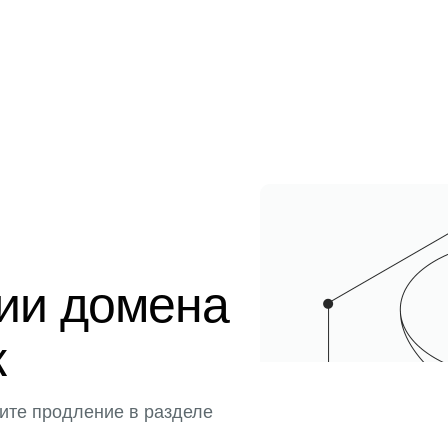
ции домена
к
ите продление в разделе