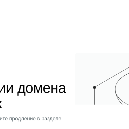
ции домена
к
ите продление в разделе