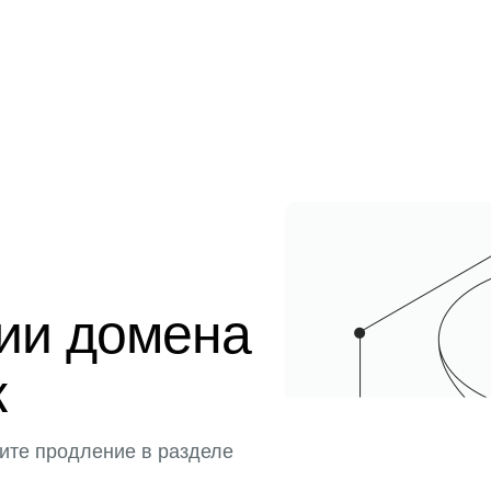
ции домена
к
ите продление в разделе