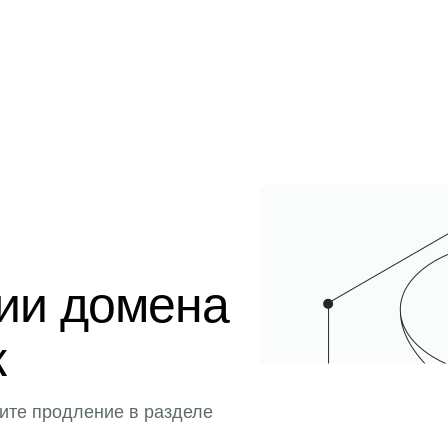
ции домена
к
ите продление в разделе