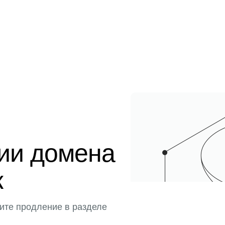
ции домена
к
ите продление в разделе