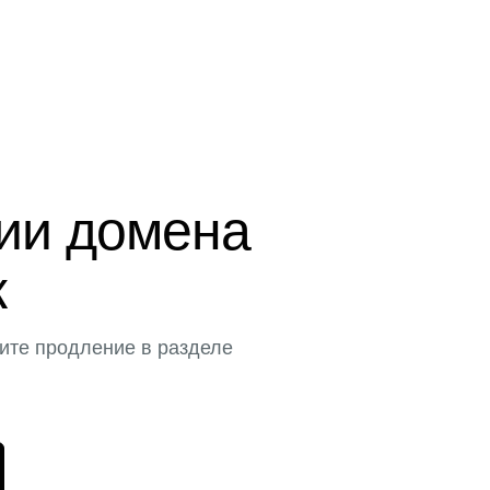
ции домена
к
ите продление в разделе