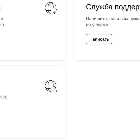
а
Служба поддер
мя
Напишите, если вам нужн
он.
по услугам.
Написать
ена,